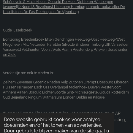
Schöneveld & Muziekbuurt Oosseld De Huet Dichteren Wijnbergen
(woonwijk) Noord & Bezelhorst IJkenberg Hamburgerbroek Lookwartier
De
IJsseltuinen De Pas De Hoop en De Vijverberg.
Oude IJsselstreek
Bontebrug Breedenbroek Etten Gendringen Heelweg-Oost Heelweg-West
Megchelen Milt Netterden Rafelder Silvolde Sinderen Terborg Ulft Varsselder
Varsseveld Veldhunten Voorst Wals Warm Westendorp Wieken IJsselhunten
en Ziek.
Verder zijn we ook te vinden in:
Zelhem Zevenaar Groenlo Rheden Velp Zutphen Drempt Doesburg Eibergen
Huissen Nijmegen Esch Oss Overlangel Molenhoek Duiven Westervoort
Arnhem Aalten Borculo Lichtenvoorde Sint-Michielsgestel Gouda Rotterdam
Oud Beijerland Pingjum Witmarsum Londen Dublin en Kildare.
© 2018 Vivendo Financieel Advies | Langestraat 22, 7047 AP
Deze website gebruikt cookies voor analyse-
Braamt | 0314 - 200 150 | Hypotheken, verzekeringen, belasting,
doeleinden en/of het tonen van advertenties.
autolease en mobiliteit.
Door gebruik te blijven maken van de site gaat u