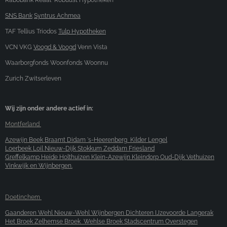
Rabobank Reaal Robuust Hypotheken
SNS Bank
Syntrus Achmea
TAF Tellius Triodos
Tulp Hypotheken
VCN VKG
Voogd & Voogd
Venn Vista
Waarborgfonds Woonfonds Woonnu
Zurich Zwitserleven
Wij zijn onder andere actief in:
Montferland
Azewijn Beek Braamt Didam 's-Heerenberg Kilder Lengel
Loerbeek Loil Nieuw-Dijk Stokkum Zeddam Friesland
Greffelkamp Heide
Holthuizen Klein-Azewijn Kleindorp Oud-Dijk Vethuizen
Vinkwijk en Wijnbergen.
Doetinchem
Gaanderen Wehl Nieuw-Wehl Wijnbergen Dichteren
IJzevoorde Langerak
Het Broek Zelhemse Broek Wehlse Broek Stadscentrum Overstegen