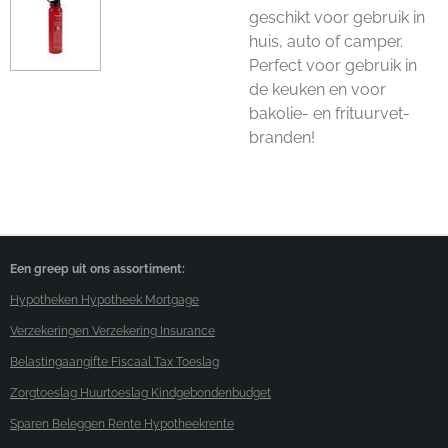
geschikt voor gebruik in
huis, auto of camper.
Perfect voor gebruik in
de keuken en voor
bakolie- en frituurvet-
branden!
Een greep uit ons assortiment:
Hypotheken Hypotheek Mortgage
Verzekeringen Verzekering Insurance
Belastingaangifte Fiscaal Tax Toeslag
Zorgtoeslag Huurtoeslag Kindgebondenbudget
Sparen Beleggen Rente Hypotheekrente