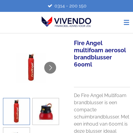
0314 - 200 150
Ga
direct
naar
de
hoofdinhoud
Fire Angel
multifoam aerosol
brandblusser
600ml
De Fire Angel Multifoam
brandblusser is een
compacte
schuimbrandblusser. Met
een inhoud van 600ml is
deze blusser ideaal