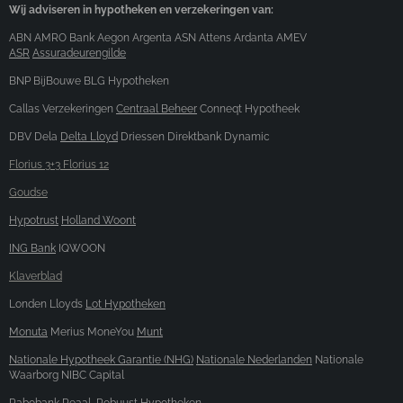
Wij adviseren in hypotheken en verzekeringen van:
ABN AMRO Bank Aegon Argenta ASN Attens Ardanta AMEV
ASR
Assuradeurengilde
BNP BijBouwe BLG Hypotheken
Callas Verzekeringen
Centraal Beheer
Conneqt Hypotheek
DBV Dela
Delta Lloyd
Driessen Direktbank Dynamic
Florius 3+3 Florius 12
Goudse
Hypotrust
Holland Woont
ING Bank
IQWOON
Klaverblad
Londen Lloyds
Lot Hypotheken
Monuta
Merius MoneYou
Munt
Nationale Hypotheek Garantie (NHG)
Nationale Nederlanden
Nationale
Waarborg NIBC Capital